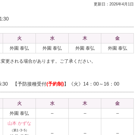
更新日：2026年4月1日
:30
火
水
木
金
外園 泰弘
外園 泰弘
外園 泰弘
外園 泰弘
に変更される場合があります。ご了承ください。
15:30 【予防接種受付
(予約制)
】《火》14：00～16：00
火
水
木
金
外園 泰弘
–
–
–
山本 かずな
（第1･3･5）
–
–
–