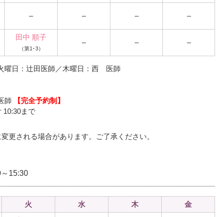
–
–
–
–
田中 順子
–
–
–
（第1･3）
火曜日：辻田医師／木曜日：西 医師
医師
【完全予約制】
10:30まで
に変更される場合があります。ご了承ください。
～15:30
火
水
木
金