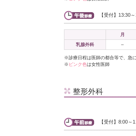
【受付】13:30～1
月
乳腺外科
–
※診療日程は医師の都合等で、急
※
ピンク色
は女性医師
整形外科
【受付】8:00～11