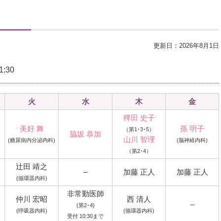
更新日：2026年8月1日
:30
火
水
木
金
稗田 史子
美好 舞
孫 明子
（第1･3･5）
脇坂 恭加
山川 智理
(糖尿病内分泌内科)
(脳神経内科)
（第2･4）
辻田 靖之
–
加藤 正人
加藤 正人
(循環器内科)
非常勤医師
仲川 宏昭
西 清人
–
(第2･4)
(呼吸器内科)
(循環器内科)
受付 10:30まで