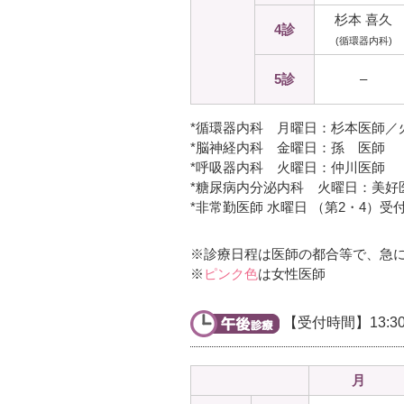
杉本 喜久
4診
(循環器内科)
5診
–
*循環器内科 月曜日：杉本医師／
*脳神経内科 金曜日：孫 医師
*呼吸器内科 火曜日：仲川医師
*糖尿病内分泌内科 火曜日：美好
*非常勤医師 水曜日 （第2・4）受付 
※診療日程は医師の都合等で、急
※
ピンク色
は女性医師
【受付時間】13:30
月