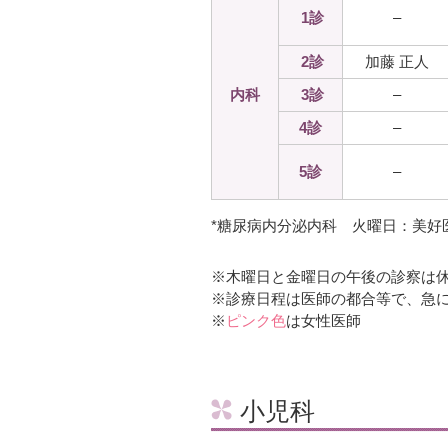
1診
–
2診
加藤 正人
内科
3診
–
4診
–
5診
–
*糖尿病内分泌内科 火曜日：美好
※木曜日と金曜日の午後の診察は
※診療日程は医師の都合等で、急
※
ピンク色
は女性医師
小児科