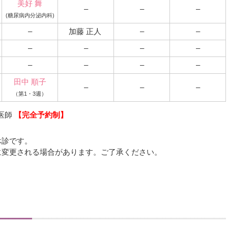
美好 舞
–
–
–
(糖尿病内分泌内科)
–
加藤 正人
–
–
–
–
–
–
–
–
–
–
田中 順子
–
–
–
（第1・3週）
医師
【完全予約制】
休診です。
に変更される場合があります。ご了承ください。