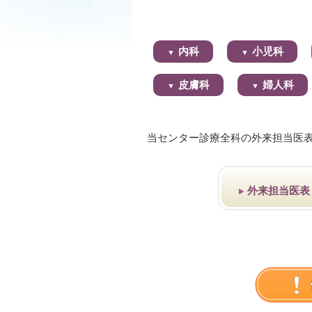
内科
小児科
皮膚科
婦人科
当センター診療全科の外来担当医
外来担当医表