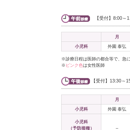
【受付】8:00～11
月
小児科
外園 泰弘
※診療日程は医師の都合等で、急
※
ピンク色
は女性医師
【受付】13:30～
月
小児科
外園 泰弘
小児科
（予防接種）
–