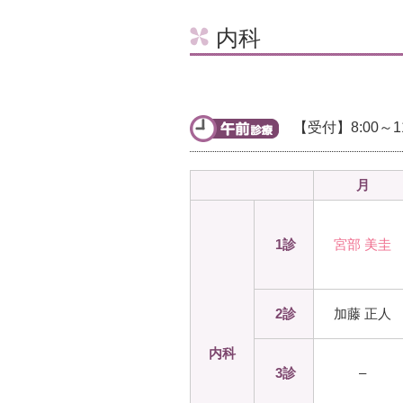
内科
【受付】8:00～11
月
1診
宮部 美圭
2診
加藤 正人
内科
3診
–